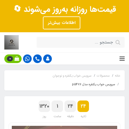
قیمت‌ها روزانه به‌روز می‌شوند 🔄
اطلاعات بیش‌تر
0
خانه
محصولات
سرویس خواب یکنفره و نوجوان
سرویس خواب یکنفره مدل p5476
1320
1
24
23
ثانیه
دقیقه
ساعت
روز