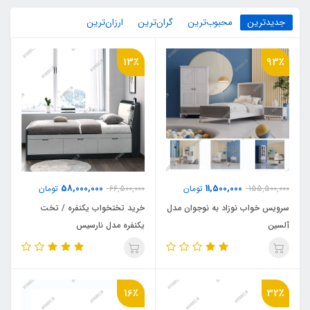
جدیدترین
محبوب‌ترین
گران‌ترین
ارزان‌ترین
13٪
93٪
58,000,000
11,500,000
155,500,000
تومان
66,500,000
تومان
سرویس خواب نوزاد به نوجوان مدل
خرید تختخواب یکنفره / تخت
آلسین
یکنفره مدل نارسیس
16٪
32٪