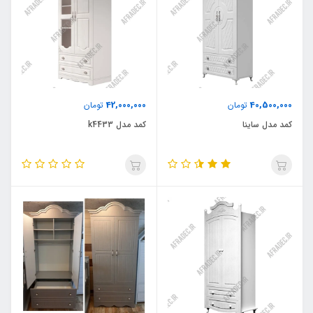
42,000,000
40,500,000
تومان
تومان
کمد مدل ساینا
کمد مدل k4433