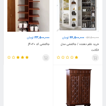
33,500,000
44,500,000
56,500,000
تومان
تومان
خرید نظم دهنده / جاکفشی مدل
جاکفشی کد j4020
الگانت