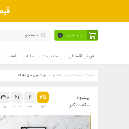
قیم
سبد خرید
0
فروش اقساطی
محصولات
خانه
راهنما
خانه
محصولات
میز کنسول
میز کنسول مدل K4040
1320
21
6
34
پیشنهاد
شگفت‌انگیز
ثانیه
دقیقه
ساعت
روز