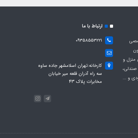
ارتباط با ما
09358553221
صصی
ون
 منزل و
کارخانه:تهران اسلامشهر جاده ساوه
 صندلی،
سه راه آدران قلعه میر خیابان
ی و ...
مخابرات پلاک ۴۳