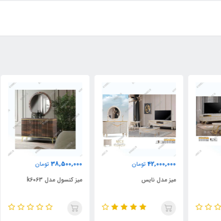
000
38,500,000
42,000,000
تومان
تومان
میز مدل نایس
میز کنسول مدل k6063
میز 