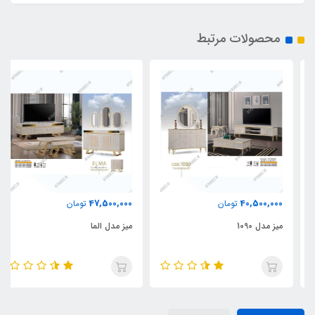
محصولات مرتبط
47,500,000
40,500,000
تومان
تومان
میز مدل 1090
میز مدل الما