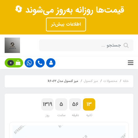
قیمت‌ها روزانه به‌روز می‌شوند 🔄
اطلاعات بیش‌تر
0
خانه
محصولات
میز کنسول
میز کنسول مدل k6062
1319
5
56
12
ثانیه
دقیقه
ساعت
روز