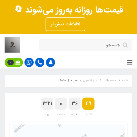
قیمت‌ها روزانه به‌روز می‌شوند 🔄
اطلاعات بیش‌تر
0
خانه
محصولات
میز کنسول
میز مدل 1090
1321
0
36
48
ثانیه
دقیقه
ساعت
روز