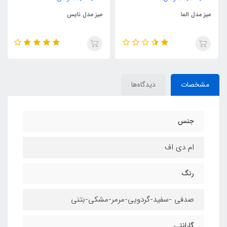
میز مدل الما
میز مدل نایس
مشخصات
دیدگاه‌ها
جنس
ام دی اف
رنگ
صدفی -سفید-گردویی-مرمر-مشکی-بتنی
گارانتی