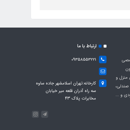
ارتباط با ما
09358553221
صصی
ون
 منزل و
کارخانه:تهران اسلامشهر جاده ساوه
 صندلی،
سه راه آدران قلعه میر خیابان
ی و ...
مخابرات پلاک ۴۳