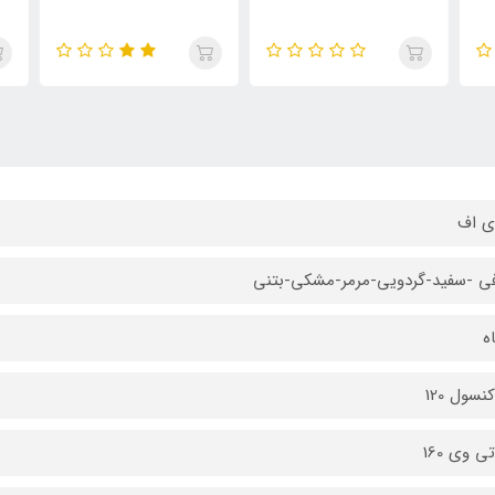
ی اف
 -سفید-گردویی-مرمر-مشکی-بتنی
نسول 120
ی وی 160