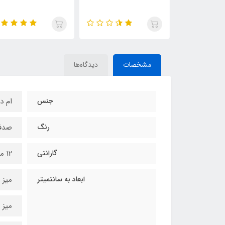
مشخصات
دیدگاه‌ها
جنس
ام د
رنگ
صدفی
گارانتی
12 ماه
ابعاد به سانتمیتر
میز ک
میز ت