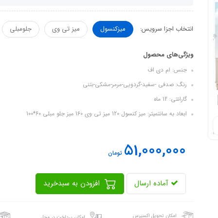
انتخاب اجزا سرویس:
میزکنسول
میز تی وی
جلومبلی
ویژگی‌های محصول
جنس: ام دی اف
رنگ: صدفی -سفید-گردویی-مرمر-مشکی-بتنی
گارانتی: 12 ماه
ابعاد به سانتمیتر: میز کنسول 120 میز تی وی 160 میز جلو مبلی 60*100
51,000,000
تومان
آماده ارسال
افزودن به سبدخرید
امکان تحویل اکسپرس
امکان پرداخت در محل