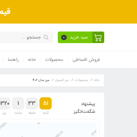
قیم
سبد خرید
0
فروش اقساطی
محصولات
خانه
راهنما
خانه
محصولات
میز کنسول
میز مدل 402
1320
1
33
50
پیشنهاد
شگفت‌انگیز
ثانیه
دقیقه
ساعت
روز