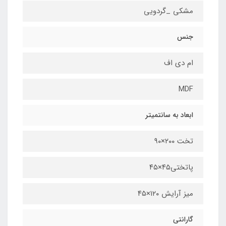
مشکی _گردویی
جنس
ام دی اف
MDF
ابعاد به سانتمیتر
تخت ۲۰۰×۹۰
پاتختی۴۵×۴۵
میز آرایش ۱۲۰×۴۵
گارانتی