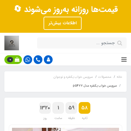
قیمت‌ها روزانه به‌روز می‌شوند 🔄
اطلاعات بیش‌تر
0
خانه
محصولات
سرویس خواب یکنفره و نوجوان
سرویس خواب یکنفره مدل p5477
1320
1
59
58
ثانیه
دقیقه
ساعت
روز