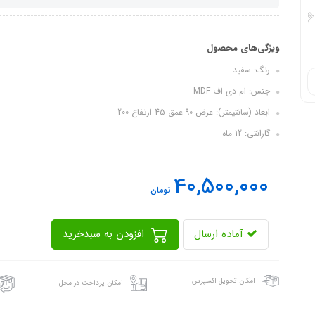
ویژگی‌های محصول
رنگ: سفید
جنس: ام دی اف MDF
ابعاد (سانتیمتر): عرض 90 عمق 45 ارتفاع 200
گارانتی: 12 ماه
40,500,000
تومان
آماده ارسال
افزودن به سبدخرید
امکان تحویل اکسپرس
امکان پرداخت در محل