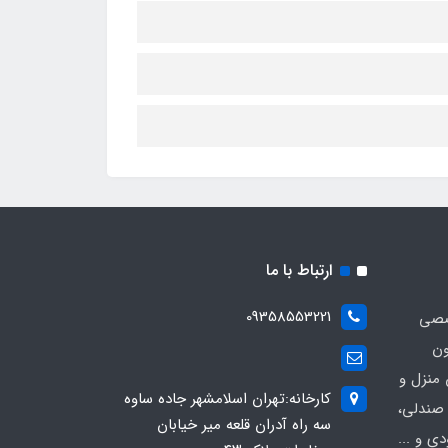
ارتباط با ما
09358553221
صصی
ون
 منزل و
کارخانه:تهران اسلامشهر جاده ساوه
 صندلی،
سه راه آدران قلعه میر خیابان
ی و ...