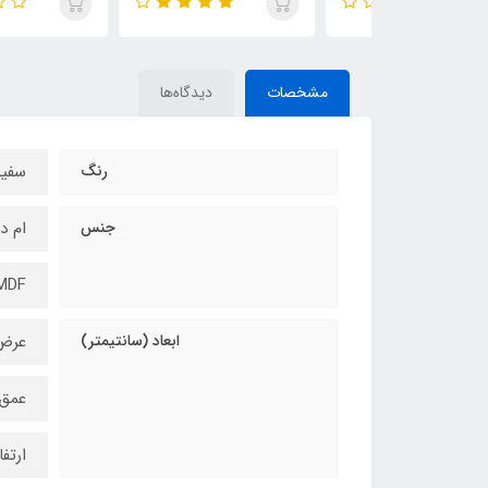
مشخصات
دیدگاه‌ها
رنگ
سفید
جنس
ام د
MDF
ابعاد (سانتیمتر)
عرض 
عمق 5
ارتفاع