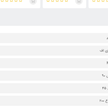
ی اف
90
4
 200