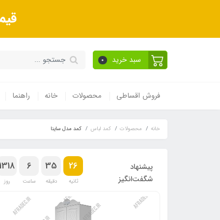
قیم
سبد خرید
0
فروش اقساطی
محصولات
خانه
راهنما
خانه
محصولات
کمد لباس
کمد مدل ساینا
1318
6
35
25
پیشنهاد
شگفت‌انگیز
ثانیه
دقیقه
ساعت
روز