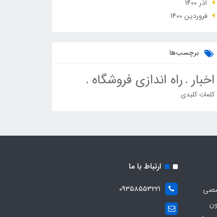
آذر 1400
فروردین 1400
برچسب‌ها
اخبار
راه اندازی فروشگاه
کلمات کلیدی
ارتباط با ما
09358553221
صصی
ون