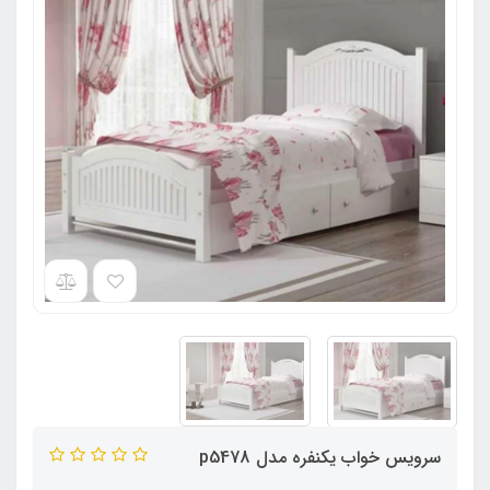
سرویس خواب یکنفره مدل p5478