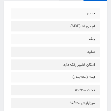
جنس
ام دی اف(MDF)
رنگ
سفید
امکان تغییر رنگ دارد
ابعاد (سانتیمتر)
تخت 200*160
میزارایش 120*45