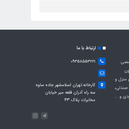
ارتباط با ما
09358553221
صصی
ون
 منزل و
کارخانه:تهران اسلامشهر جاده ساوه
 صندلی،
سه راه آدران قلعه میر خیابان
ی و ...
مخابرات پلاک ۴۳