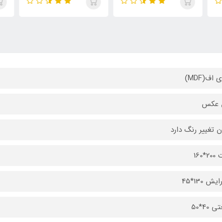
 اف(MDF)
 عکس
ن تغییر رنگ دارد
*160
یش 130*45
 40*50