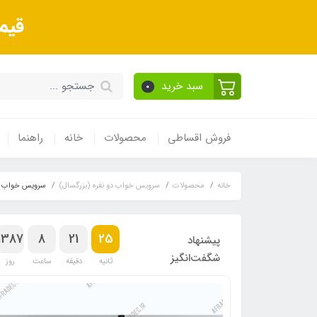
قیم
سبد خرید
0
فروش اقساطی
محصولات
خانه
راهنما
خانه
محصولات
سرویس خواب دو نفره (بزرگسال)
سرویس خواب دو
1387
8
21
25
پیشنهاد
شگفت‌انگیز
ثانیه
دقیقه
ساعت
روز