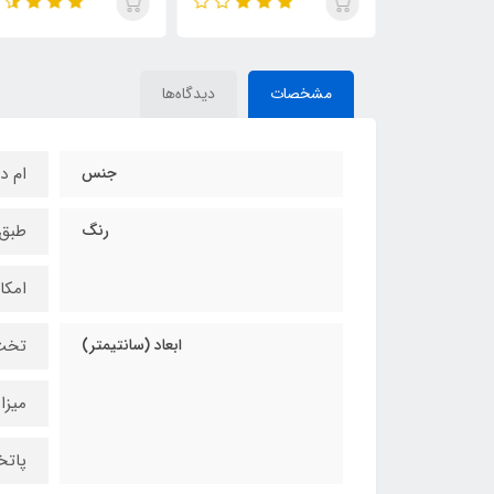
مشخصات
دیدگاه‌ها
جنس
ام دی
رنگ
طبق
امکا
ابعاد (سانتیمتر)
تخت 200
میزارا
پاتختی