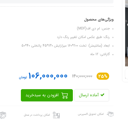
ویژگی‌های محصول
جنس: ام دی اف(MDF)
رنگ: طبق عکس امکان تغییر رنگ دارد
ابعاد (سانتیمتر): تخت 200*160 میزارایش 130*45 پاتختی 40*50
گارانتی: 12 ماه
106,000,000
140,000,000
25%
تومان
آماده ارسال
افزودن به سبدخرید
امکان تحویل اکسپرس
امکان پرداخت در محل