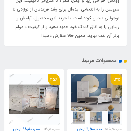
ووکس! طراحی زیبا و ایمن، همراه با متریالی باکیفیت، این
سرویس را به انتخابی ایده‌آل برای رشد فرزندتان از نوزادی تا
نوجوانی تبدیل کرده است. با خرید این محصول، آرامش و
زیبایی را به اتاق کودک خود هدیه دهید و از کیفیت و دوام
برتر آن لذت ببرید. همین حالا سفارش دهید!
محصولات مرتبط
25٪
93٪
98,500,000
11,500,000
155,500,000
تومان
130,500,000
تومان