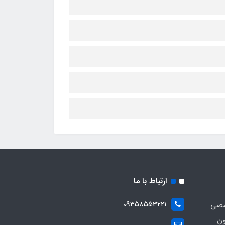
ارتباط با ما
09358553221
صصی
ون