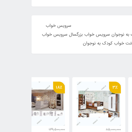
واب
 به نوجوان سرویس خواب بزرگسال سرویس خواب
خت خواب کودک به نوجوان
24٪
18٪
3
198,000,000
139,500,000
85,000,