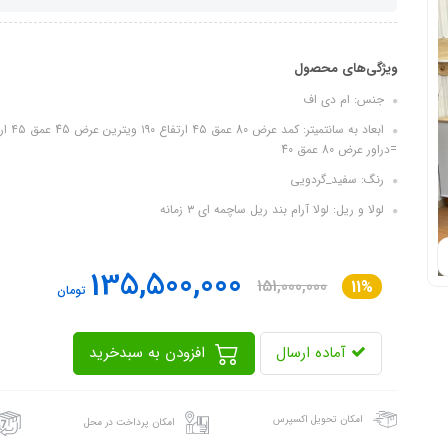
ویژگی‌های محصول
جنس: ام دی اف
=دراور عرض 80 عمق 40
رنگ: سفید_گردویی
لولا و ریل: لولا آرام بند ریل ساچمه ای ۳ زمانه
135,500,000
151,000,000
11%
تومان
آماده ارسال
افزودن به سبدخرید
امکان تحویل اکسپرس
امکان پرداخت در محل