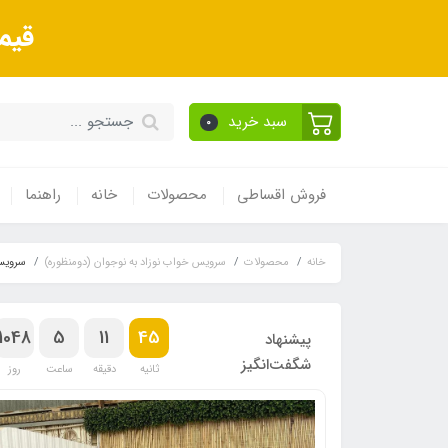
قیم
سبد خرید
0
فروش اقساطی
محصولات
خانه
راهنما
خانه
محصولات
سرویس خواب نوزاد به نوجوان (دومنظوره)
سرویس 
1048
5
11
44
پیشنهاد
شگفت‌انگیز
ثانیه
دقیقه
ساعت
روز