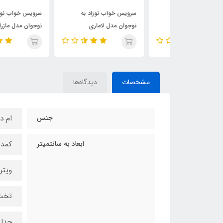
115,000,000
72,500,000
ومان
تومان
تومان
وزاد به
سرویس خواب نوزاد به
سرویس خواب نوزاد به
وگاتی
نوجوان مدل لاماری
نوجوان مدل مازراتی
مشخصات
دیدگاه‌ها
جنس
ام د
ابعاد به سانتمیتر
کمد عرض 80 
ویترین عر
تخت نوز
جدا =د