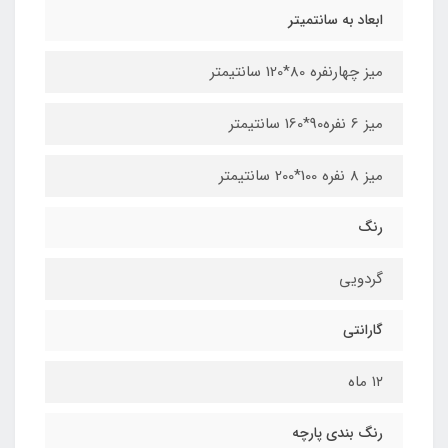
ابعاد به سانتمیتر
میز چهارنفره 80*120 سانتیمتر
میز 6 نفره90*160 سانتیمتر
میز 8 نفره 100*200 سانتیمتر
رنگ
گردویی
گارانتی
۱۲ ماه
رنگ بندی پارچه