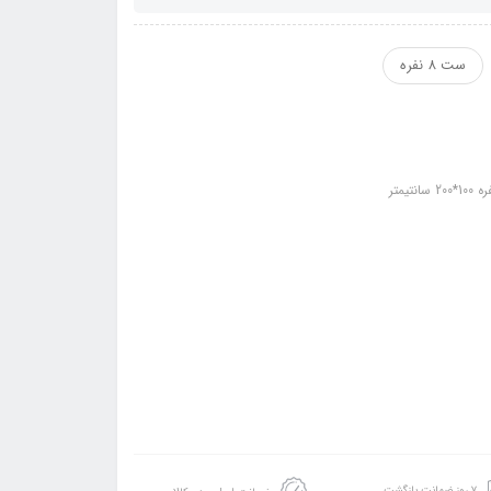
ست 8 نفره
۷ روز ضمانت بازگشت