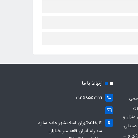
ارتباط با ما
09358553221
صصی
ون
 منزل و
کارخانه:تهران اسلامشهر جاده ساوه
 صندلی،
سه راه آدران قلعه میر خیابان
ی و ...