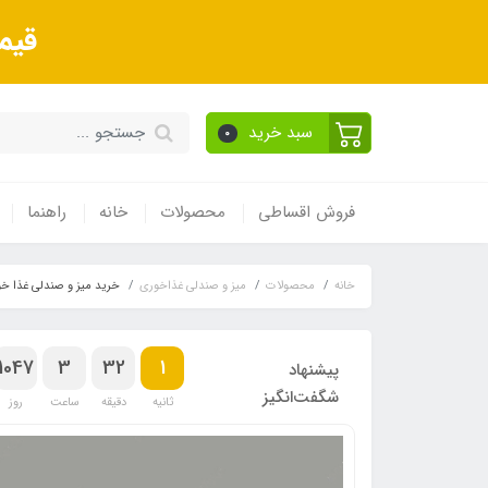
قیم
سبد خرید
0
فروش اقساطی
محصولات
خانه
راهنما
خانه
محصولات
میز و صندلی غذاخوری
خرید میز و صندلی غذا خ
1047
3
32
0
پیشنهاد
شگفت‌انگیز
ثانیه
دقیقه
ساعت
روز