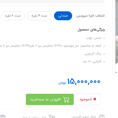
انتخاب اجزا سرویس:
صندلی
ست 4 نفره
ست 6 نفره
ویژگی‌های محصول
جنس: چوب
ابعاد به سانتمیتر: میز چهارنفره 80*120 سانتیمتر میز 6 نفره90*160 سانتیمتر میز 8 نفره 100*200 سانتیمتر
رنگ: گردویی
گارانتی: ۱۲ ماه
15,000,000
تومان
ناموجود
افزودن به سبدخرید
امکان تحویل اکسپرس
امکان پرداخت در محل