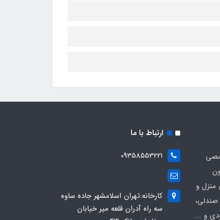
ارتباط با ما
09358553221
صصی
ون
 منزل و
کارخانه:تهران اسلامشهر جاده ساوه
 صندلی،
سه راه آدران قلعه میر خیابان
ی و ...