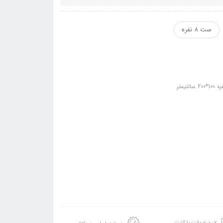
ست 8 نفره
۷ روز ضمانت بازگشت