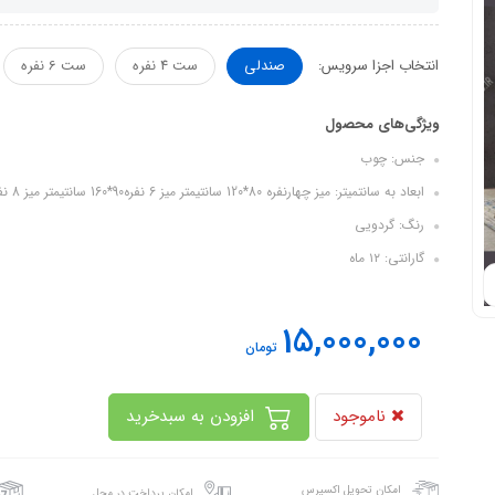
انتخاب اجزا سرویس:
صندلی
ست 4 نفره
ست 6 نفره
ویژگی‌های محصول
جنس: چوب
ابعاد به سانتمیتر: میز چهارنفره 80*120 سانتیمتر میز 6 نفره90*160 سانتیمتر میز 8 نفره 100*200 سانتیمتر
رنگ: گردویی
گارانتی: ۱۲ ماه
15,000,000
تومان
ناموجود
افزودن به سبدخرید
امکان تحویل اکسپرس
امکان پرداخت در محل