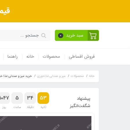
قیم
سبد خرید
0
فروش اقساطی
محصولات
خانه
راهنما
خانه
محصولات
میز و صندلی غذاخوری
خرید میز و صندلی غذا خ
1047
5
34
53
پیشنهاد
شگفت‌انگیز
ثانیه
دقیقه
ساعت
روز