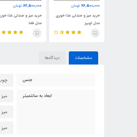
82,500,000
76,500,000
ومان
تومان
تومان
ندلی غذا خوری
خرید میز و صندلی غذا خوری
خرید میز و صندلی غذا خور
مدل لوییز
مدل فاما
مشخصات
دیدگاه‌ها
جنس
چوب
ابعاد به سانتمیتر
میز چهارن
میز 6 نفره90*160 سانتیمتر
میز 8 نفره 100*200 سانتیمتر