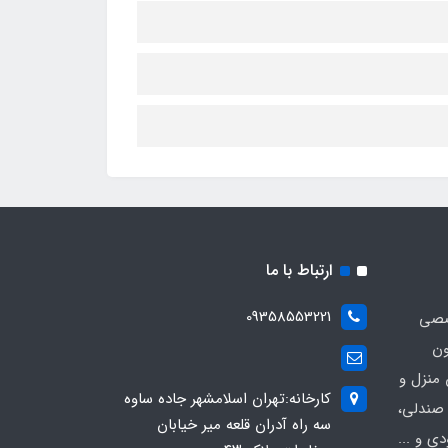
ارتباط با ما
09358553221
صصی
ون
 منزل و
کارخانه:تهران اسلامشهر جاده ساوه
 صندلی،
سه راه آدران قلعه میر خیابان
ی و ...