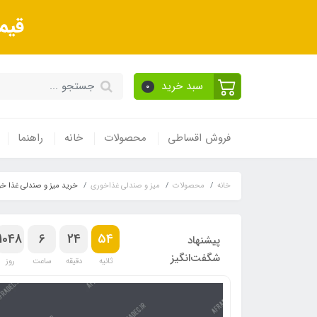
قیم
سبد خرید
0
فروش اقساطی
محصولات
خانه
راهنما
خانه
محصولات
میز و صندلی غذاخوری
خرید میز و صندلی غذا خ
1048
6
24
53
پیشنهاد
شگفت‌انگیز
ثانیه
دقیقه
ساعت
روز