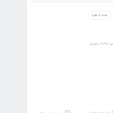
ست 8 نفره
۷ روز ضمانت بازگشت