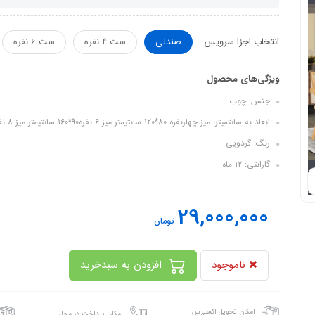
انتخاب اجزا سرویس:
صندلی
ست 4 نفره
ست 6 نفره
ویژگی‌های محصول
جنس: چوب
ابعاد به سانتمیتر: میز چهارنفره 80*120 سانتیمتر میز 6 نفره90*160 سانتیمتر میز 8 نفره 100*200 سانتیمتر
رنگ: گردویی
گارانتی: ۱۲ ماه
29,000,000
تومان
ناموجود
افزودن به سبدخرید
امکان تحویل اکسپرس
امکان پرداخت در محل