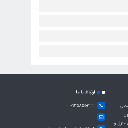
ارتباط با ما
09358553221
صصی
ون
 منزل و