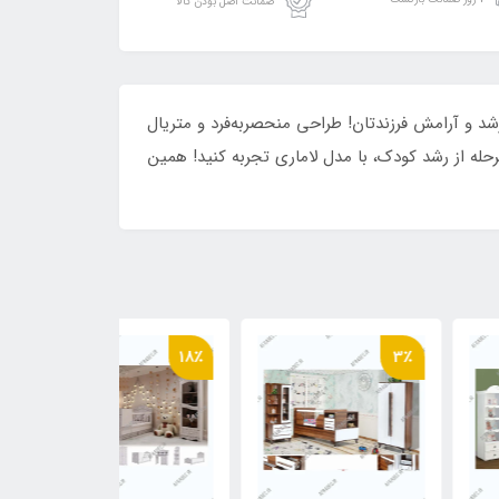
ضمانت اصل بودن کالا
 و آرامش فرزندتان! طراحی منحصربه‌فرد و متریال
حله از رشد کودک، با مدل لاماری تجربه کنید! همین
24٪
18٪
3