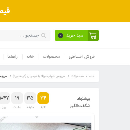
قیم
سبد خرید
0
فروش اقساطی
محصولات
خانه
راهنما
خانه
محصولات
سرویس خواب نوزاد به نوجوان (دومنظوره)
سرویس 
1047
19
35
35
پیشنهاد
شگفت‌انگیز
ثانیه
دقیقه
ساعت
روز