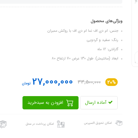
ویژگی‌های محصول
جنس: ام دی اف نما ام دی اف با روکش ممبران
رنگ: سفید و گردویی
گارانتی: 12 ماه
ابعاد (سانتیمتر): طول 130 عرض 70 ارتفاع ۸۰
27,000,000
33,500,000
20%
تومان
آماده ارسال
افزودن به سبدخرید
امکان تحویل اکسپرس
امکان پرداخت در محل