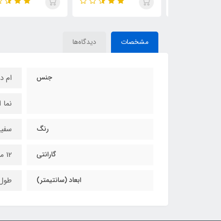
مشخصات
دیدگاه‌ها
جنس
ام د
نما 
رنگ
سفید
گارانتی
12 ماه
ابعاد (سانتیمتر)
طول 130 عرض 70 ارت