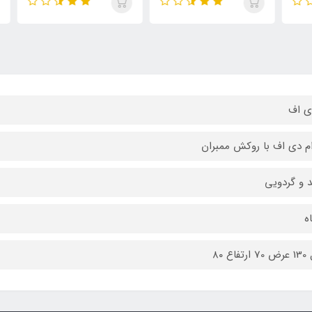
ی اف
ام دی اف با روکش ممبران
 و گردویی
فاع ۸۰