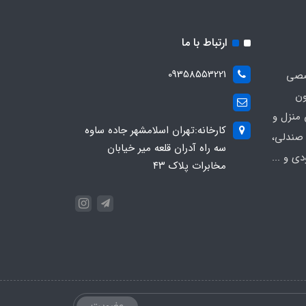
ارتباط با ما
09358553221
صصی
ون
 منزل و
کارخانه:تهران اسلامشهر جاده ساوه
 صندلی،
سه راه آدران قلعه میر خیابان
ی و ...
مخابرات پلاک ۴۳