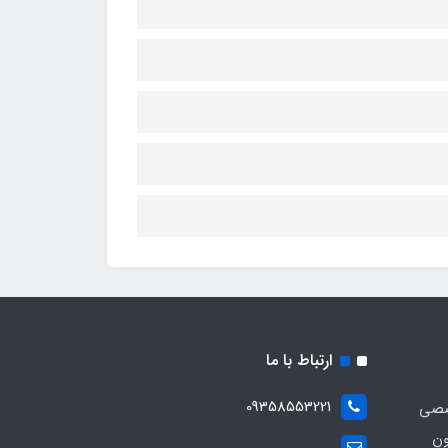
ارتباط با ما
09358553221
صصی
ون