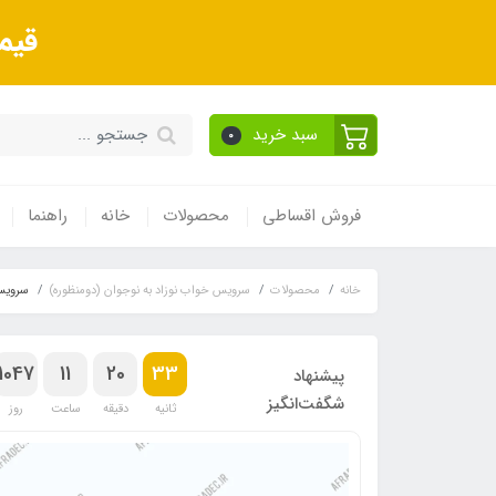
قیم
سبد خرید
0
فروش اقساطی
محصولات
خانه
راهنما
خانه
محصولات
سرویس خواب نوزاد به نوجوان (دومنظوره)
سرویس 
1047
11
20
32
پیشنهاد
شگفت‌انگیز
ثانیه
دقیقه
ساعت
روز