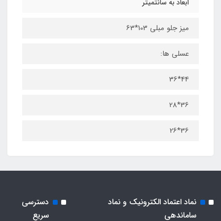
ابعاد به سانتمیتر
میز جلو مبلی 103*63
عسلی ها:
44*36
36*28
36*26
نماد اعتماد الکترونیک و نماد
دسترسی
ساماندهی
سریع