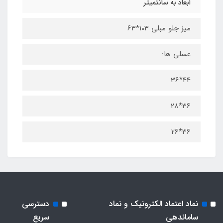
ابعاد به سانتمیتر
میز جلو مبلی 103*63
عسلی ها:
44*36
36*28
36*26
نماد اعتماد الکترونیک و نماد
دسترسی
ساماندهی
سریع