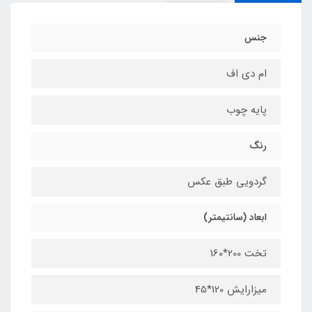
جنس
ام دی اف
پایه چوب
رنگ
گردویی طبق عکس
ابعاد (سانتیمتر)
تخت 200*160
میزارایش 120*45