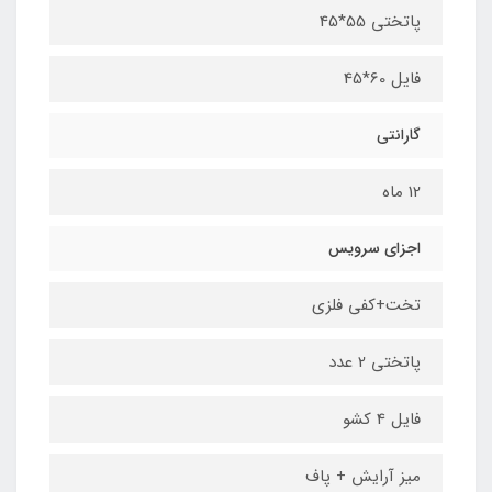
پاتختی 55*45
فایل 60*45
گارانتی
12 ماه
اجزای سرویس
تخت+کفی فلزی
پاتختی 2 عدد
فایل 4 کشو
میز آرایش + پاف