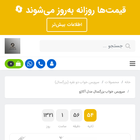
قیمت‌ها روزانه به‌روز می‌شوند 🔄
اطلاعات بیش‌تر
0
خانه
محصولات
سرویس خواب دو نفره (بزرگسال)
سرویس خواب بزرگسال مدل آکاژو
1321
1
56
53
ثانیه
دقیقه
ساعت
روز